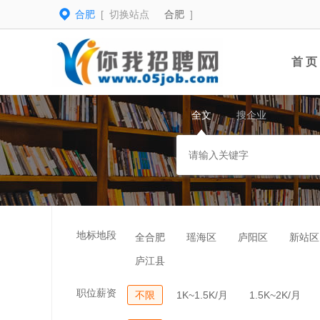
合肥
[ 切换站点
合肥
]
首 页
全文
搜企业
地标地段
全合肥
瑶海区
庐阳区
新站区
庐江县
职位薪资
不限
1K~1.5K/月
1.5K~2K/月