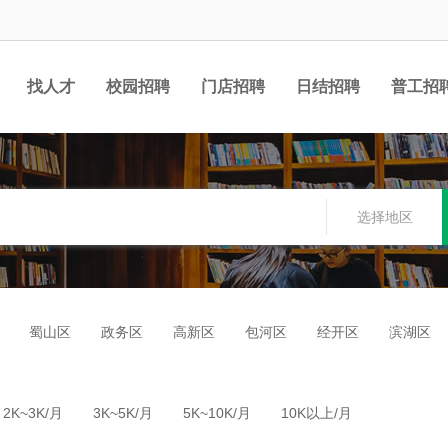
找人才
校园招聘
门店招聘
日结招聘
普工招
选择地区
蜀山区
政务区
高新区
包河区
经开区
滨湖区
2K~3K/月
3K~5K/月
5K~10K/月
10K以上/月