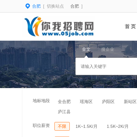
合肥
[ 切换站点
合肥
]
首 页
全文
搜企业
地标地段
全合肥
瑶海区
庐阳区
新站区
庐江县
职位薪资
不限
1K~1.5K/月
1.5K~2K/月