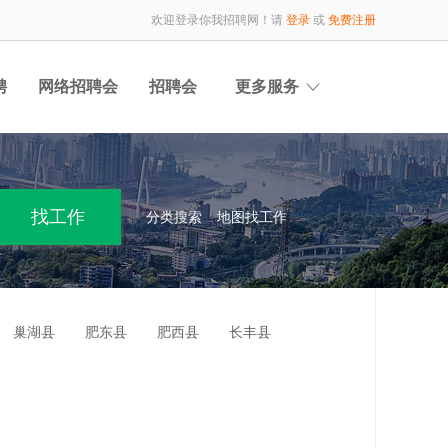
欢迎登录你我招聘网！请
登录
或
免费注册
聘
网络招聘会
招聘会
更多服务
分类搜索
地图找工作
巢湖县
肥东县
肥西县
长丰县