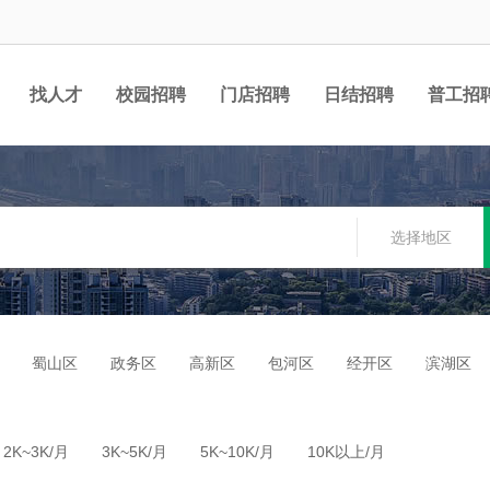
找人才
校园招聘
门店招聘
日结招聘
普工招
选择地区
蜀山区
政务区
高新区
包河区
经开区
滨湖区
2K~3K/月
3K~5K/月
5K~10K/月
10K以上/月