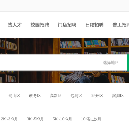
找人才
校园招聘
门店招聘
日结招聘
普工招
选择地区
蜀山区
政务区
高新区
包河区
经开区
滨湖区
2K~3K/月
3K~5K/月
5K~10K/月
10K以上/月