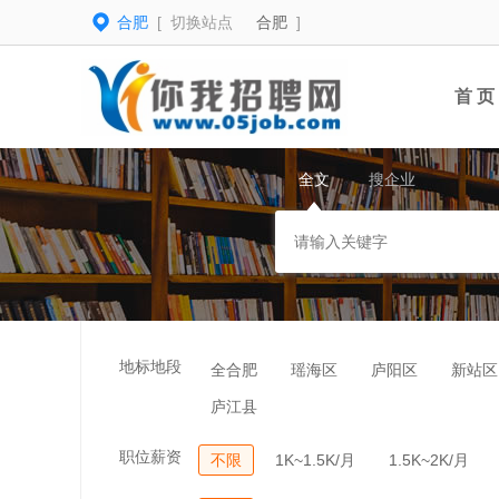
合肥
[ 切换站点
合肥
]
首 页
全文
搜企业
地标地段
全合肥
瑶海区
庐阳区
新站区
庐江县
职位薪资
不限
1K~1.5K/月
1.5K~2K/月