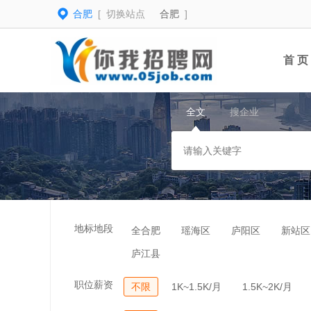
合肥
[ 切换站点
合肥
]
首 页
全文
搜企业
地标地段
全合肥
瑶海区
庐阳区
新站区
庐江县
职位薪资
不限
1K~1.5K/月
1.5K~2K/月