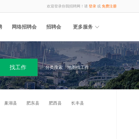
欢迎登录你我招聘网！请
登录
或
免费注册
聘
网络招聘会
招聘会
更多服务
分类搜索
地图找工作
巢湖县
肥东县
肥西县
长丰县