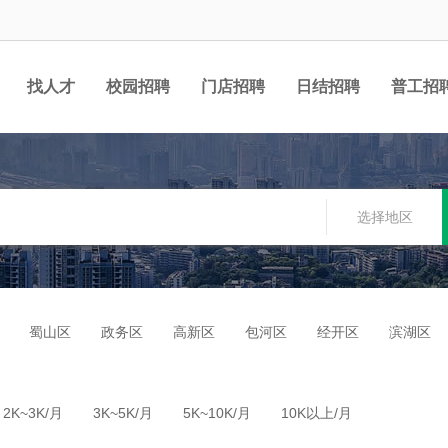
找人才
校园招聘
门店招聘
日结招聘
普工招
选择地区
蜀山区
政务区
高新区
包河区
经开区
滨湖区
2K~3K/月
3K~5K/月
5K~10K/月
10K以上/月