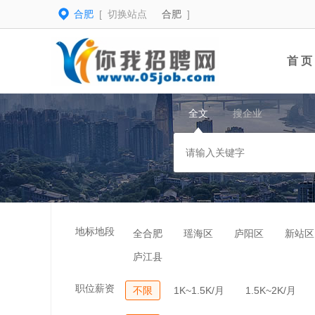
合肥
[ 切换站点
合肥
]
首 页
全文
搜企业
地标地段
全合肥
瑶海区
庐阳区
新站区
庐江县
职位薪资
不限
1K~1.5K/月
1.5K~2K/月