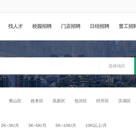
找人才
校园招聘
门店招聘
日结招聘
普工招
选择地区
蜀山区
政务区
高新区
包河区
经开区
滨湖区
2K~3K/月
3K~5K/月
5K~10K/月
10K以上/月