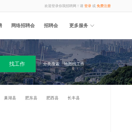
欢迎登录你我招聘网！请
登录
或
免费注册
聘
网络招聘会
招聘会
更多服务
分类搜索
地图找工作
巢湖县
肥东县
肥西县
长丰县