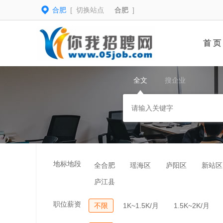
合肥
[ 切换站点
合肥
]
首 页
全文
搜企业
地标地段
全合肥
瑶海区
庐阳区
新站区
庐江县
职位薪资
不限
1K~1.5K/月
1.5K~2K/月