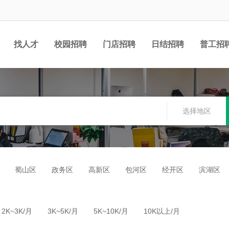
找人才
校园招聘
门店招聘
日结招聘
普工招
选择地区
蜀山区
政务区
高新区
包河区
经开区
滨湖区
2K~3K/月
3K~5K/月
5K~10K/月
10K以上/月