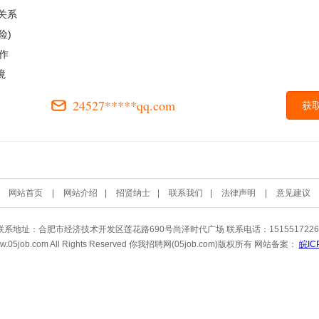
工关系
险)
作
境
24527*****qq.com
获
网站首页
|
网站介绍
|
招贤纳士
|
联系我们
|
法律声明
|
意见建议
联系地址：合肥市经济技术开发区莲花路690号尚泽时代广场 联系电话：1515517226
s://www.05job.com All Rights Reserved 你我招聘网(05job.com)版权所有 网站备案：
皖IC