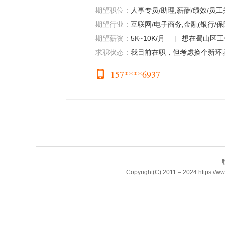
期望职位：
人事专员/助理,薪酬/绩效/员
期望行业：
互联网/电子商务,金融(银行/保
期望薪资：
5K~10K/月
|
想在蜀山区工
求职状态：
我目前在职，但考虑换个新环
157****6937
Copyright(C) 2011 – 2024 http