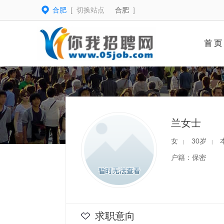
合肥
[ 切换站点
合肥
]
首 页
兰女士
女
30岁
|
|
户籍：保密
求职意向