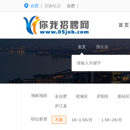
合肥
[ 切换站点
合肥
]
首 页
全文
搜企业
地标地段
全合肥
瑶海区
庐阳区
新站区
庐江县
职位薪资
不限
1K~1.5K/月
1.5K~2K/月