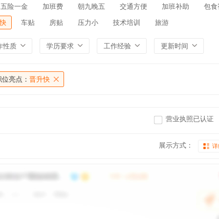
五险一金
加班费
朝九晚五
交通方便
加班补助
包食
快
车贴
房贴
压力小
技术培训
旅游
作性质
学历要求
工作经验
更新时间
职位亮点：
晋升快
营业执照已认证
展示方式：
详