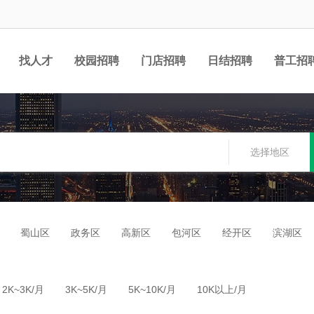
找人才
校园招聘
门店招聘
日结招聘
普工招
选择地区
蜀山区
政务区
高新区
包河区
经开区
滨湖区
2K~3K/月
3K~5K/月
5K~10K/月
10K以上/月