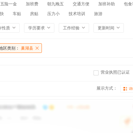
五险一金
加班费
朝九晚五
交通方便
加班补助
包食
快
车贴
房贴
压力小
技术培训
旅游
作性质
学历要求
工作经验
更新时间
地区类别：
巢湖县
营业执照已认证
展示方式：
详