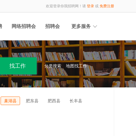
欢迎登录你我招聘网！请
登录
或
免费注册
聘
网络招聘会
招聘会
更多服务
分类搜索
地图找工作
巢湖县
肥东县
肥西县
长丰县