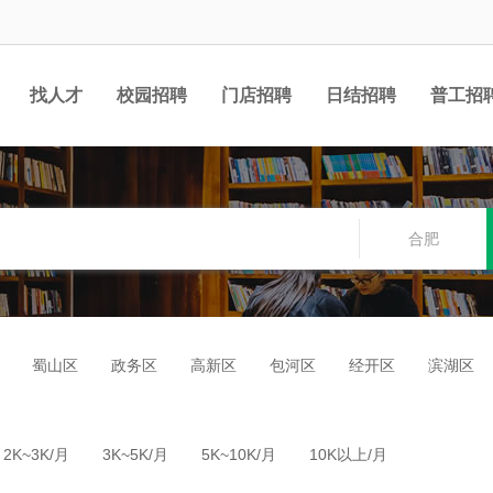
找人才
校园招聘
门店招聘
日结招聘
普工招
合肥
蜀山区
政务区
高新区
包河区
经开区
滨湖区
2K~3K/月
3K~5K/月
5K~10K/月
10K以上/月