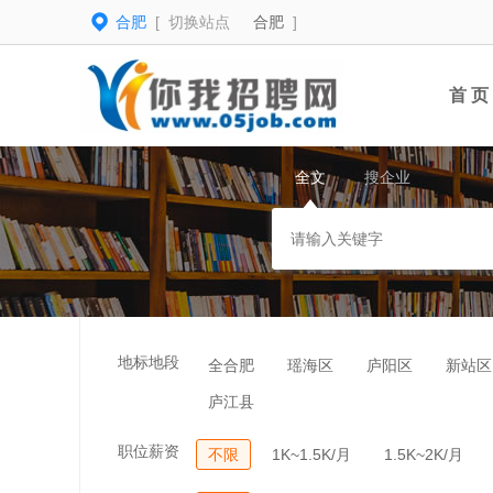
合肥
[ 切换站点
合肥
]
首 页
全文
搜企业
地标地段
全合肥
瑶海区
庐阳区
新站区
庐江县
职位薪资
不限
1K~1.5K/月
1.5K~2K/月